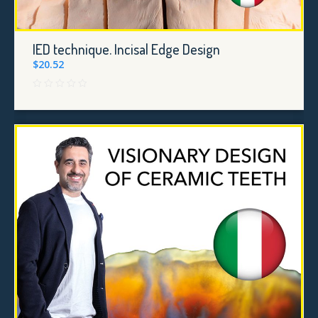
IED technique. Incisal Edge Design
$
20.52
V
a
l
u
t
a
t
o
0
s
u
5