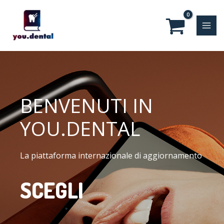
Vai
MAI
al
MEN
contenuto
BENVENUTI IN
YOU.DENTAL
La piattaforma internazionale di aggiornamento
SCEGLI