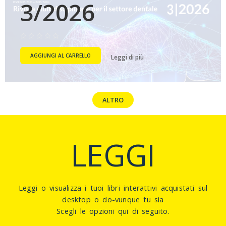
3/2026
V
a
AGGIUNGI AL CARRELLO
Leggi di più
l
u
t
a
t
o
0
ALTRO
s
u
5
LEGGI
Leggi o visualizza i tuoi
libri interattivi
acquistati sul
desktop o do-vunque tu sia
Scegli le opzioni qui di seguito.